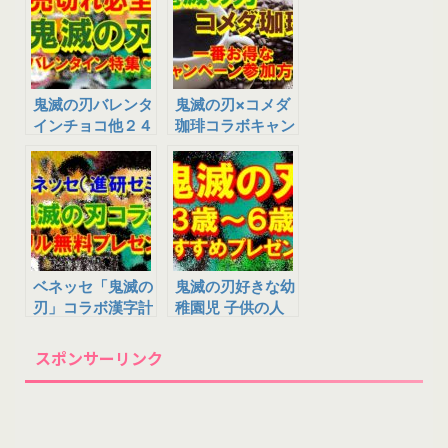
鬼滅の刃バレンタ
鬼滅の刃×コメダ
インチョコ他２４
珈琲コラボキャン
種！予約販売やす
ペーンのお得な参
ぐ買える通販サイ
加方法まとめ
トまとめ
ベネッセ「鬼滅の
鬼滅の刃好きな幼
刃」コラボ漢字計
稚園児 子供の人
算ドリル無料プレ
気クリスマスプレ
ゼント！応募方法
ゼント12選!今す
スポンサーリンク
やドリルの内容、
ぐ買えるサイトを
会員の対応まとめ
ご紹介