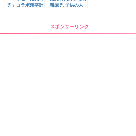
刃」コラボ漢字計
稚園児 子供の人
算ドリル無料プレ
気クリスマスプレ
ゼント！応募方法
ゼント12選!今す
やドリルの内容、
ぐ買えるサイトを
スポンサーリンク
会員の対応まとめ
ご紹介