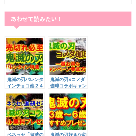
あわせて読みたい！
鬼滅の刃バレンタ
鬼滅の刃×コメダ
インチョコ他２４
珈琲コラボキャン
種！予約販売やす
ペーンのお得な参
ぐ買える通販サイ
加方法まとめ
トまとめ
ベネッセ「鬼滅の
鬼滅の刃好きな幼