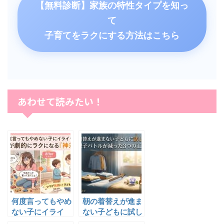
【無料診断】家族の特性タイプを知っ
て
子育てをラクにする方法はこちら
あわせて読みたい！
何度言ってもやめ
朝の着替えが進ま
ない子にイライ
ない子どもに試し
ラ…ママが劇的に
たい！親子バトル