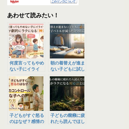
あわせて読みたい！
何度言ってもやめ
朝の着替えが進ま
ない子にイライ
ない子どもに試し
ラ…ママが劇的に
たい！親子バトル
ラクになる神対応
が減った3つの工
夫
子どもがすぐ怒る
子どもの癇癪に疲
のはなぜ？感情の
れたら読んでほし
コントロールが苦
い｜親がラクにな