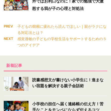
外ではお利口なのに！家での勉強で大激
怒する我が子の心理と対処法
PREV
子どもの癇癪に疲れたら読んでほしい｜親がラクにな
る対応法とは？
NEXT
感覚過敏の子どもの学校生活をサポートするための５
つのアイデア
新着記事
読書感想文が書けない小学生に！進まな
い宿題を解決する親子会話術
小学校の担任へ届く連絡帳の伝え方！苦
手なことをモンペにならず伝えるコツ