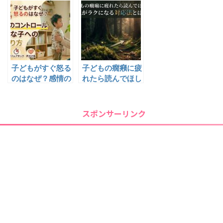
ラクになる神対応
が減った3つの工
夫
子どもがすぐ怒る
子どもの癇癪に疲
のはなぜ？感情の
れたら読んでほし
コントロールが苦
い｜親がラクにな
手な子への関わり
る対応法とは？
方
スポンサーリンク