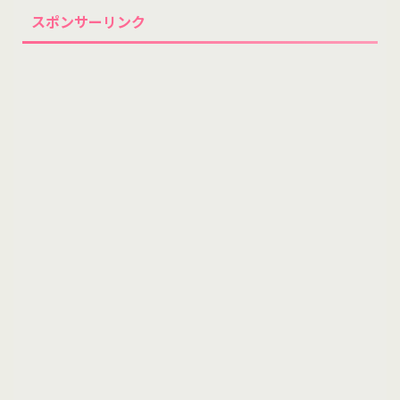
手な子への関わり
る対応法とは？
スポンサーリンク
方